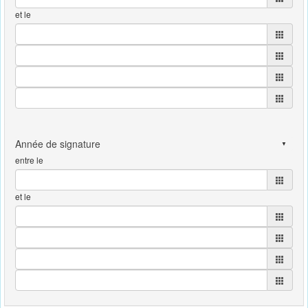
et le
entre le
et le