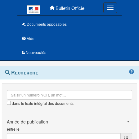
Menu principal
Bulletin Officiel
Toggle navigatio
Documents opposables
Aide
Nouveautés
Navigation
Menu
Recherche
contextuel
et
outils
annexes
dans le texte intégral des documents
entre le