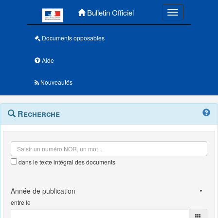
Menu principal
Bulletin Officiel
Toggle navigatio
Documents opposables
Aide
Nouveautés
Navigation
Menu
Recherche
contextuel
et
outils
annexes
dans le texte intégral des documents
entre le