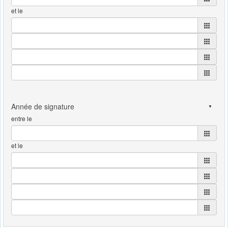
et le
entre le
et le