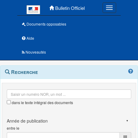
Menu principal
Bulletin Officiel
Toggle navigatio
Documents opposables
Aide
Nouveautés
Navigation
Menu
Recherche
contextuel
et
outils
annexes
dans le texte intégral des documents
entre le