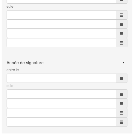
et le
entre le
et le