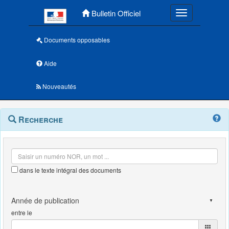
Menu principal
Bulletin Officiel
Toggle navigatio
Documents opposables
Aide
Nouveautés
Navigation
Menu
Recherche
contextuel
et
outils
annexes
dans le texte intégral des documents
entre le