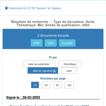
Fascicules du CCTG "travaux" en vigueur
Résultats de recherche : - Type de document: Autre,
Thématique: Mer, Année de publication: 2003
2 documents trouvés
PDF
CSV
Courriel
Tri par
date de publication
thématique
date de signature
type
Résultats par page
10
25
50
100
Signé le : 28-02-2003