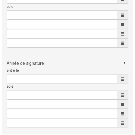
et le
entre le
et le