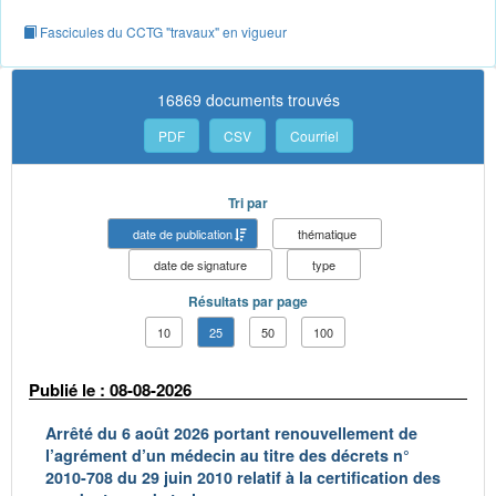
Fascicules du CCTG "travaux" en vigueur
16869 documents trouvés
PDF
CSV
Courriel
Tri par
date de publication
thématique
date de signature
type
Résultats par page
10
25
50
100
Publié le : 08-08-2026
Arrêté du 6 août 2026 portant renouvellement de
l’agrément d’un médecin au titre des décrets n°
2010-708 du 29 juin 2010 relatif à la certification des