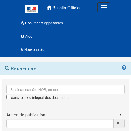
Menu principal
Bulletin Officiel
Toggle navigatio
Documents opposables
Aide
Nouveautés
Navigation
Menu
Recherche
contextuel
et
outils
annexes
dans le texte intégral des documents