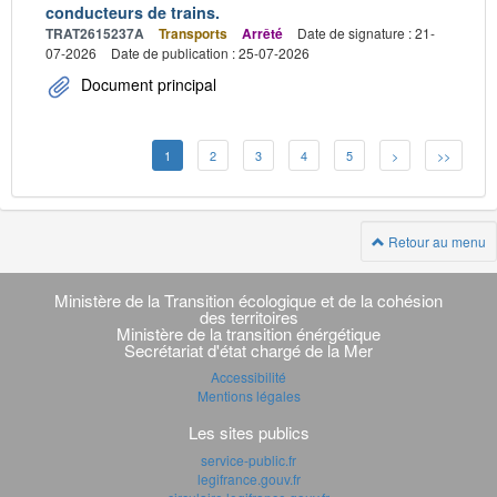
conducteurs de trains.
TRAT2615237A
Transports
Arrêté
Date de signature : 21-
07-2026
Date de publication : 25-07-2026
Document principal
1
2
3
4
5
>
>>
Retour au menu
Navigation
transverse
Ministère de la Transition écologique et de la cohésion
des territoires
Ministère de la transition énérgétique
Secrétariat d'état chargé de la Mer
Accessibilité
Mentions légales
Les sites publics
service-public.fr
legifrance.gouv.fr