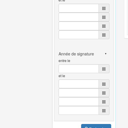
entre le
et le