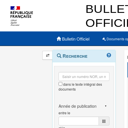
Menu principal
Bulletin Officiel
Documents o
Navigation
Menu
Recherche
contextuel
et
outils
annexes
dans le texte intégral des
documents
entre le
et le