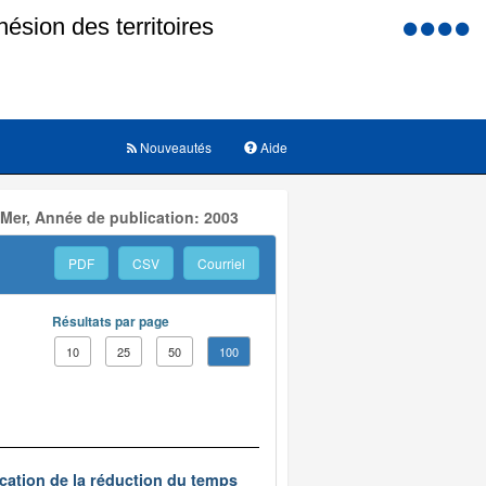
Menu
d'accessi
Nouveautés
Aide
 Mer, Année de publication: 2003
PDF
CSV
Courriel
Résultats par page
10
25
50
100
ication de la réduction du temps