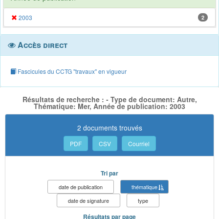
2003
2
Accès direct
Fascicules du CCTG "travaux" en vigueur
Résultats de recherche : - Type de document: Autre,
Thématique: Mer, Année de publication: 2003
2 documents trouvés
PDF
CSV
Courriel
Tri par
date de publication
thématique
date de signature
type
Résultats par page