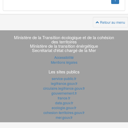
1
Retour au menu
Navigation
transverse
Ministère de la Transition écologique et de la cohésion
des territoires
Ministère de la transition énérgétique
Secrétariat d'état chargé de la Mer
Accessibilité
Mentions légales
Les sites publics
service-public.fr
legifrance.gouv.fr
circulaire.legifrance.gouv.fr
gouvernement.fr
france.fr
data.gouv.fr
ecologie.gouv.fr
cohesion-territoires.gouv.fr
mer.gouv.fr