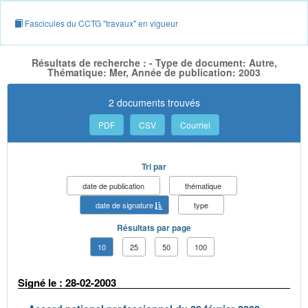
Fascicules du CCTG "travaux" en vigueur
Résultats de recherche : - Type de document: Autre,
Thématique: Mer, Année de publication: 2003
2 documents trouvés
PDF
CSV
Courriel
Tri par
date de publication
thématique
date de signature
type
Résultats par page
10
25
50
100
Signé le : 28-02-2003