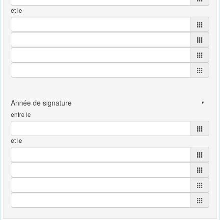
et le
entre le
et le