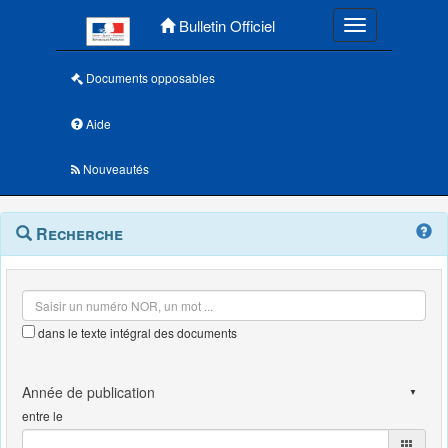
Menu principal
Bulletin Officiel
Toggle navigatio
Documents opposables
Aide
Nouveautés
Navigation
Menu
Recherche
contextuel
et
outils
annexes
dans le texte intégral des documents
entre le