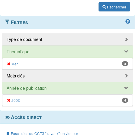
Rechercher
Filtres
Type de document
Thématique
Mer
4
Mots clés
Année de publication
2003
4
Accès direct
Fascicules du CCTG "travaux" en vigueur