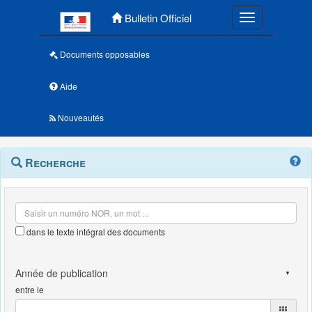
Menu principal
Bulletin Officiel
Toggle navigatio
Documents opposables
Aide
Nouveautés
Navigation
Menu
Recherche
contextuel
et
outils
annexes
dans le texte intégral des documents
entre le