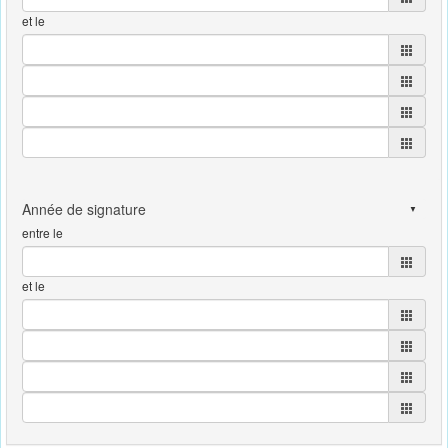
et le
entre le
et le