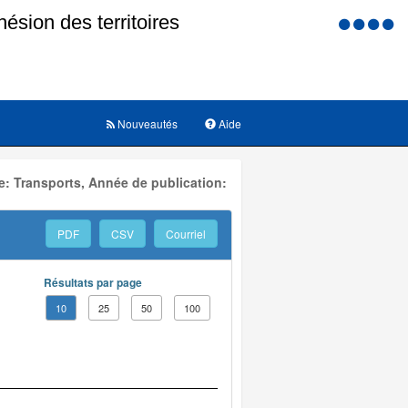
Menu
d'accessi
Nouveautés
Aide
: Transports, Année de publication:
PDF
CSV
Courriel
Résultats par page
10
25
50
100