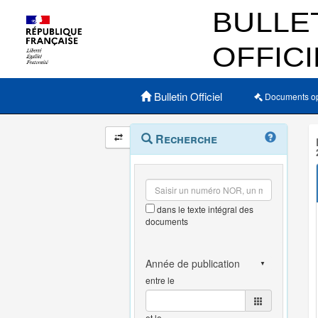
Menu principal
Bulletin Officiel
Documents o
Navigation
Menu
Recherche
contextuel
et
outils
annexes
dans le texte intégral des
documents
entre le
et le