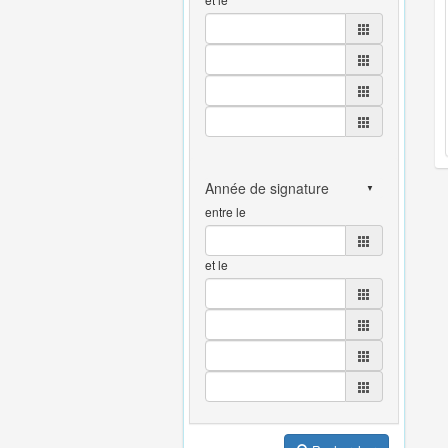
entre le
et le