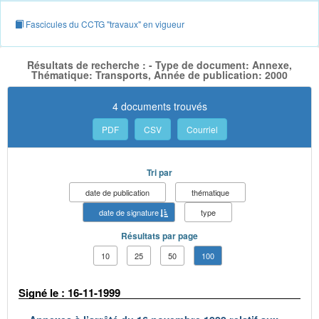
Fascicules du CCTG "travaux" en vigueur
Résultats de recherche : - Type de document: Annexe,
Thématique: Transports, Année de publication: 2000
4 documents trouvés
PDF
CSV
Courriel
Tri par
date de publication
thématique
date de signature
type
Résultats par page
10
25
50
100
Signé le : 16-11-1999