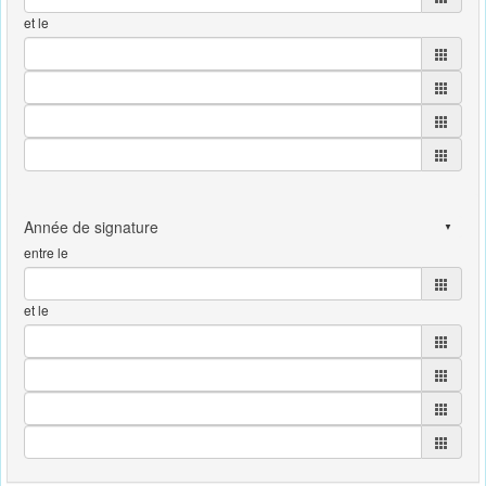
et le
entre le
et le