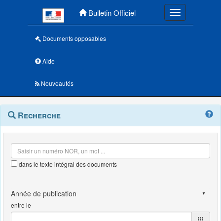
Menu principal
Bulletin Officiel
Toggle navigatio
Documents opposables
Aide
Nouveautés
Navigation
Menu
Recherche
contextuel
et
outils
annexes
dans le texte intégral des documents
entre le