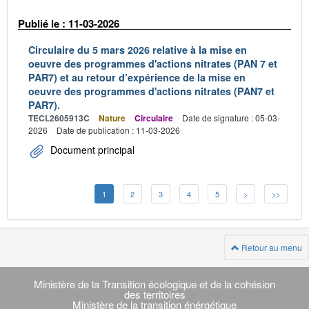
Publié le : 11-03-2026
Circulaire du 5 mars 2026 relative à la mise en
oeuvre des programmes d'actions nitrates (PAN 7 et
PAR7) et au retour d’expérience de la mise en
oeuvre des programmes d'actions nitrates (PAN7 et
PAR7).
TECL2605913C
Nature
Circulaire
Date de signature : 05-03-
2026
Date de publication : 11-03-2026
Document principal
1
2
3
4
5
>
>>
Retour au menu
Navigation
transverse
Ministère de la Transition écologique et de la cohésion
des territoires
Ministère de la transition énérgétique