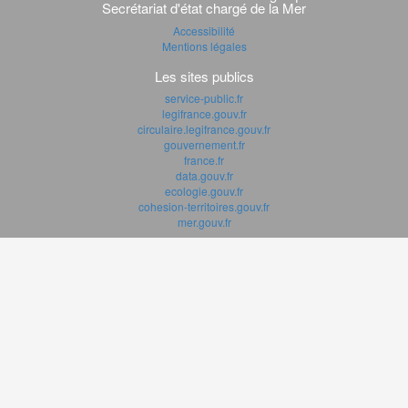
Secrétariat d'état chargé de la Mer
Accessibilité
Mentions légales
Les sites publics
service-public.fr
legifrance.gouv.fr
circulaire.legifrance.gouv.fr
gouvernement.fr
france.fr
data.gouv.fr
ecologie.gouv.fr
cohesion-territoires.gouv.fr
mer.gouv.fr