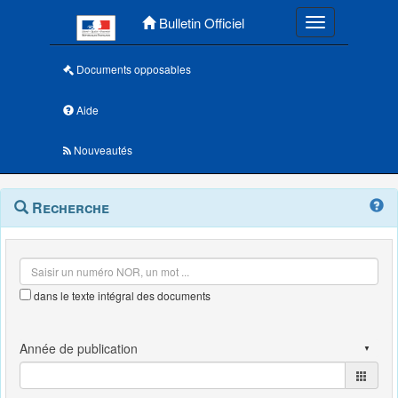
Menu principal
Bulletin Officiel
Toggle navigatio
Documents opposables
Aide
Nouveautés
Navigation
Menu
Recherche
contextuel
et
outils
annexes
dans le texte intégral des documents