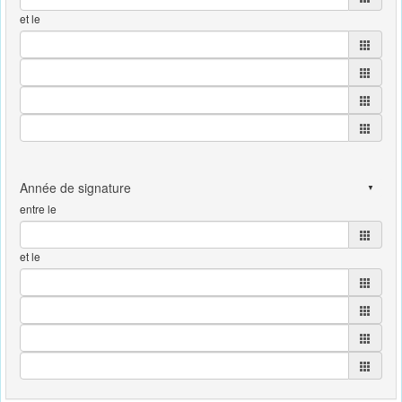
et le
entre le
et le