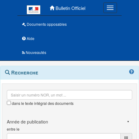
Menu principal
Bulletin Officiel
Toggle navigatio
Documents opposables
Aide
Nouveautés
Navigation
Menu
Recherche
contextuel
et
outils
annexes
dans le texte intégral des documents
entre le