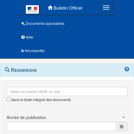
Menu principal
Bulletin Officiel
Toggle navigatio
Documents opposables
Aide
Nouveautés
Navigation
Menu
Recherche
contextuel
et
outils
annexes
dans le texte intégral des documents