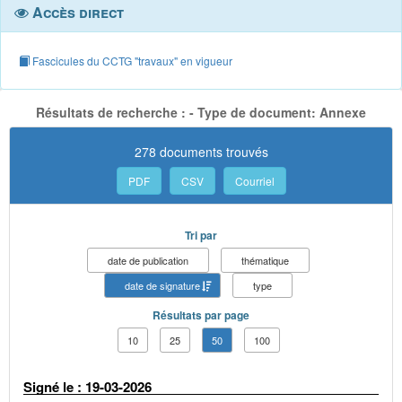
Accès direct
Fascicules du CCTG "travaux" en vigueur
Résultats de recherche : - Type de document: Annexe
278 documents trouvés
PDF
CSV
Courriel
Tri par
date de publication
thématique
date de signature
type
Résultats par page
10
25
50
100
Signé le : 19-03-2026