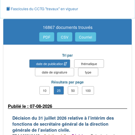
Fascicules du CCTG "travaux" en vigueur
16867 documents trouvés
PDF
CSV
Courriel
Tri par
date de publication
thématique
date de signature
type
Résultats par page
10
25
50
100
Publié le : 07-08-2026
Décision du 31 juillet 2026 relative à l’intérim des
fonctions de secrétaire général de la direction
générale de l’aviation civile.