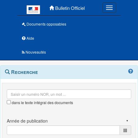
Menu principal
Bulletin Officiel
Toggle navigatio
Documents opposables
Aide
Nouveautés
Navigation
Menu
Recherche
contextuel
et
outils
annexes
dans le texte intégral des documents