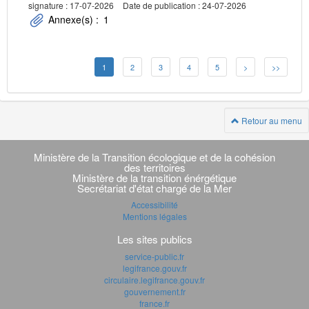
signature : 17-07-2026
Date de publication : 24-07-2026
Annexe(s) :
1
1
2
3
4
5
>
>>
Retour au menu
Navigation
transverse
Ministère de la Transition écologique et de la cohésion
des territoires
Ministère de la transition énérgétique
Secrétariat d'état chargé de la Mer
Accessibilité
Mentions légales
Les sites publics
service-public.fr
legifrance.gouv.fr
circulaire.legifrance.gouv.fr
gouvernement.fr
france.fr