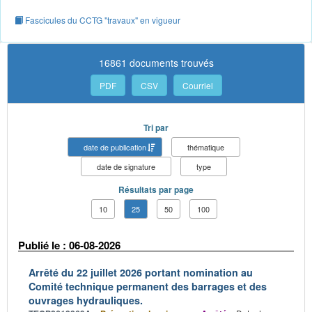
Fascicules du CCTG "travaux" en vigueur
16861 documents trouvés
PDF
CSV
Courriel
Tri par
date de publication
thématique
date de signature
type
Résultats par page
10
25
50
100
Publié le : 06-08-2026
Arrêté du 22 juillet 2026 portant nomination au
Comité technique permanent des barrages et des
ouvrages hydrauliques.