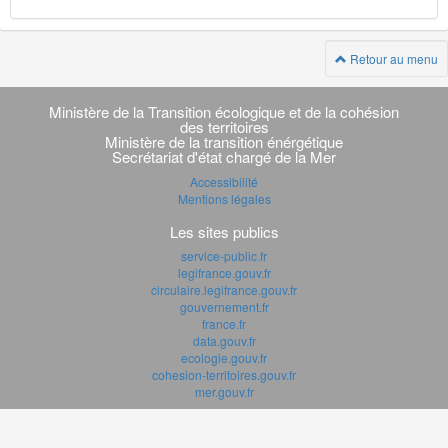
Retour au menu
Navigation
transverse
Ministère de la Transition écologique et de la cohésion
des territoires
Ministère de la transition énérgétique
Secrétariat d'état chargé de la Mer
Accessibilité
Mentions légales
Les sites publics
service-public.fr
legifrance.gouv.fr
circulaire.legifrance.gouv.fr
gouvernement.fr
france.fr
data.gouv.fr
ecologie.gouv.fr
cohesion-territoires.gouv.fr
mer.gouv.fr