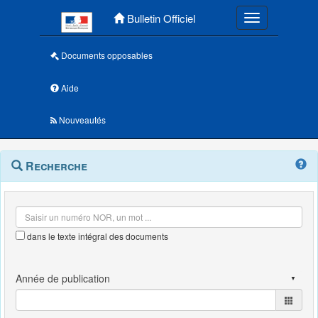
Menu principal
Bulletin Officiel
Toggle navigatio
Documents opposables
Aide
Nouveautés
Navigation
Menu
Recherche
contextuel
et
outils
annexes
dans le texte intégral des documents