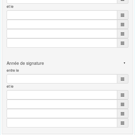
et le
entre le
et le