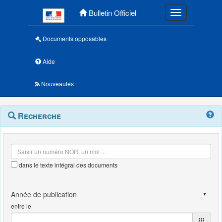
Menu principal
Bulletin Officiel
Toggle navigatio
Documents opposables
Aide
Nouveautés
Navigation
Menu
Recherche
contextuel
et
outils
annexes
dans le texte intégral des documents
entre le