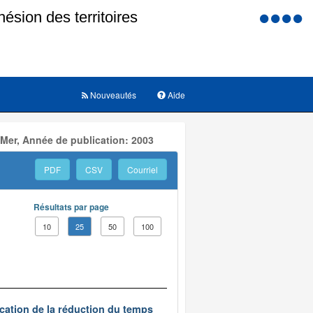
Menu
d'accessi
Nouveautés
Aide
 Mer, Année de publication: 2003
PDF
CSV
Courriel
Résultats par page
10
25
50
100
ication de la réduction du temps