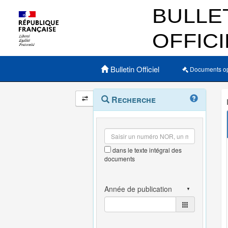
Menu principal
Bulletin Officiel
Documents o
Navigation
Menu
Recherche
contextuel
et
outils
annexes
dans le texte intégral des
documents