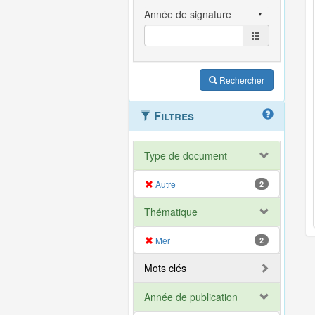
Rechercher
Filtres
Type de document
Autre
2
Thématique
Mer
2
Mots clés
Année de publication