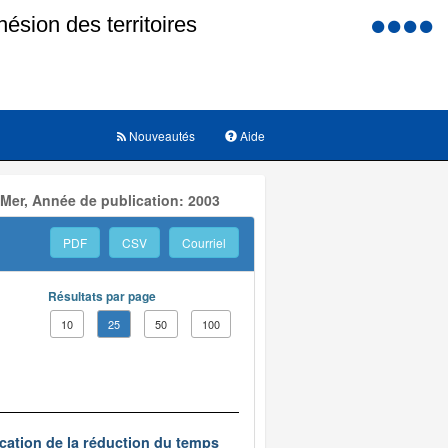
Menu
d'accessi
Nouveautés
Aide
 Mer, Année de publication: 2003
PDF
CSV
Courriel
Résultats par page
10
25
50
100
ication de la réduction du temps