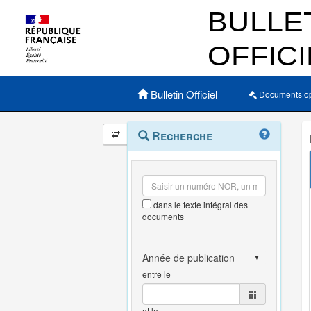
Menu principal
Bulletin Officiel
Documents o
Navigation
Menu
Recherche
contextuel
et
outils
annexes
dans le texte intégral des
documents
entre le
et le