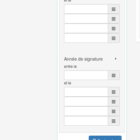
entre le
et le