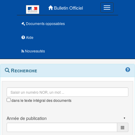
Menu principal
Bulletin Officiel
Toggle navigatio
Documents opposables
Aide
Nouveautés
Navigation
Menu
Recherche
contextuel
et
outils
annexes
dans le texte intégral des documents