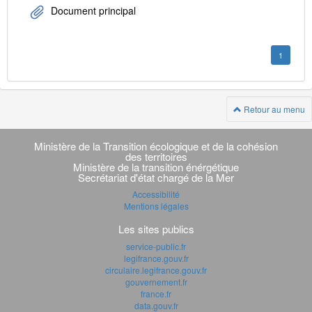
Document principal
1
Retour au menu
Navigation
transverse
Ministère de la Transition écologique et de la cohésion
des territoires
Ministère de la transition énérgétique
Secrétariat d'état chargé de la Mer
Accessibilité
Mentions légales
Les sites publics
service-public.fr
legifrance.gouv.fr
circulaire.legifrance.gouv.fr
gouvernement.fr
france.fr
data.gouv.fr