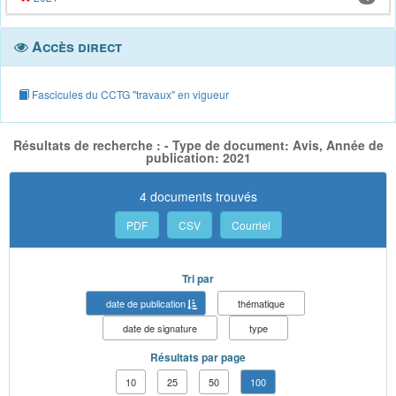
Accès direct
Fascicules du CCTG "travaux" en vigueur
Résultats de recherche : - Type de document: Avis, Année de
publication: 2021
4 documents trouvés
PDF
CSV
Courriel
Tri par
date de publication
thématique
date de signature
type
Résultats par page
10
25
50
100