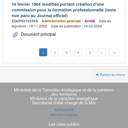
16 février 1984 modifiée portant création d'une
commission pour la formation professionnelle (texte
non paru au Journal officiel)
EQUP0210239A
Administration générale
Arrêté
Date de
signature : 19-11-2002
Date de publication : 10-02-2003
Document principal
1
2
3
4
5
>
>>
Retour au menu
Navigation
transverse
Ministère de la Transition écologique et de la cohésion
des territoires
Ministère de la transition énérgétique
Secrétariat d'état chargé de la Mer
Accessibilité
Mentions légales
Les sites publics