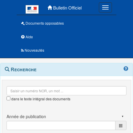
Menu principal
Bulletin Officiel
Toggle navigatio
Documents opposables
Aide
Nouveautés
Navigation
Menu
Recherche
contextuel
et
outils
annexes
dans le texte intégral des documents