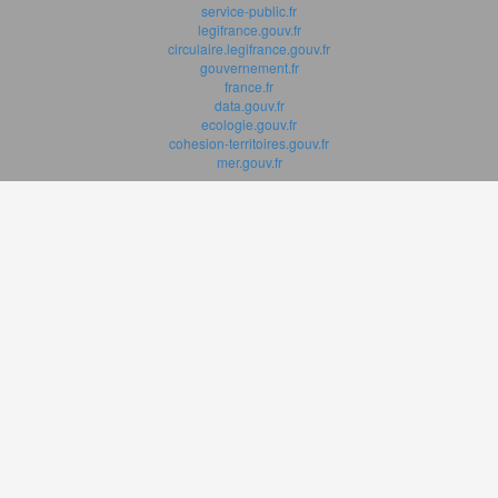
service-public.fr
legifrance.gouv.fr
circulaire.legifrance.gouv.fr
gouvernement.fr
france.fr
data.gouv.fr
ecologie.gouv.fr
cohesion-territoires.gouv.fr
mer.gouv.fr