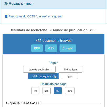
Accès direct
Fascicules du CCTG "travaux" en vigueur
Résultats de recherche : - Année de publication: 2003
452 documents trouvés
PDF
CSV
Courriel
Tri par
date de publication
thématique
date de signature
type
Résultats par page
10
25
50
100
Signé le : 09-11-2000