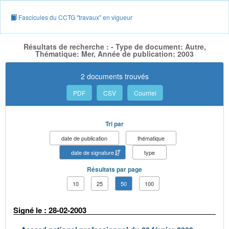
Fascicules du CCTG "travaux" en vigueur
Résultats de recherche : - Type de document: Autre,
Thématique: Mer, Année de publication: 2003
2 documents trouvés
PDF
CSV
Courriel
Tri par
date de publication
thématique
date de signature
type
Résultats par page
10
25
50
100
Signé le : 28-02-2003