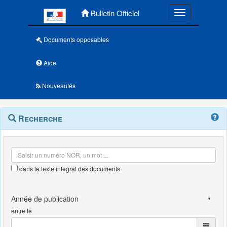
Menu principal
Bulletin Officiel
Toggle navigatio
Documents opposables
Aide
Nouveautés
Navigation
Menu
Recherche
contextuel
et
outils
annexes
dans le texte intégral des documents
entre le