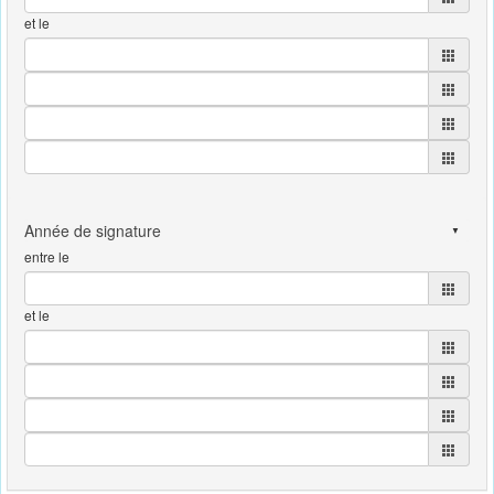
et le
entre le
et le