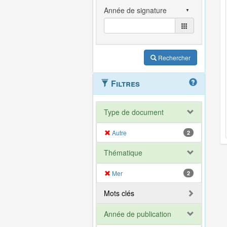
Rechercher
Filtres
Type de document
Autre
2
Thématique
Mer
2
Mots clés
Année de publication