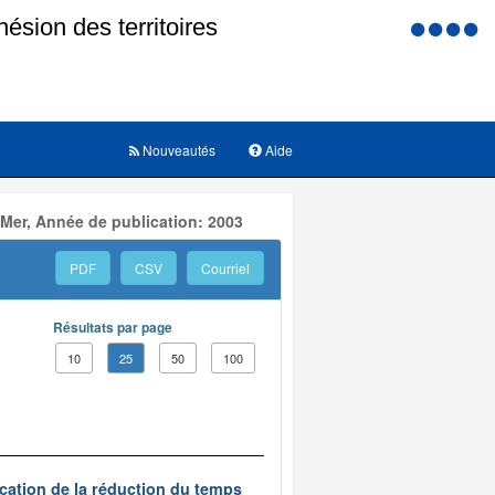
Menu
d'accessi
Nouveautés
Aide
 Mer, Année de publication: 2003
PDF
CSV
Courriel
Résultats par page
10
25
50
100
ication de la réduction du temps