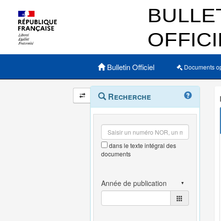
Menu principal
Bulletin Officiel
Documents o
Navigation
Menu
Recherche
contextuel
et
outils
annexes
dans le texte intégral des
documents