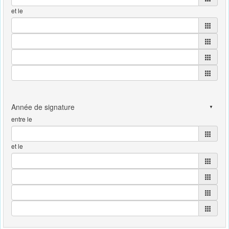
et le
entre le
et le