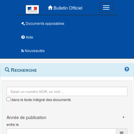
Menu principal
Bulletin Officiel
Toggle navigatio
Documents opposables
Aide
Nouveautés
Navigation
Menu
Recherche
contextuel
et
outils
annexes
dans le texte intégral des documents
entre le