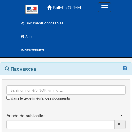
Menu principal
Bulletin Officiel
Toggle navigatio
Documents opposables
Aide
Nouveautés
Navigation
Menu
Recherche
contextuel
et
outils
annexes
dans le texte intégral des documents