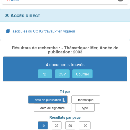
Accès direct
Fascicules du CCTG "travaux" en vigueur
Résultats de recherche : - Thématique: Mer, Année de
publication: 2003
4 documents trouvés
PDF
CSV
Courriel
Tri par
date de publication
thématique
date de signature
type
Résultats par page
10
25
50
100