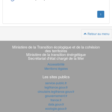
1
Retour au menu
Navigation
transverse
Ministère de la Transition écologique et de la cohésion
des territoires
Ministère de la transition énérgétique
Secrétariat d'état chargé de la Mer
Accessibilité
Mentions légales
Les sites publics
service-public.fr
legifrance.gouv.fr
circulaire.legifrance.gouv.fr
gouvernement.fr
france.fr
data.gouv.fr
ecologie.gouv.fr