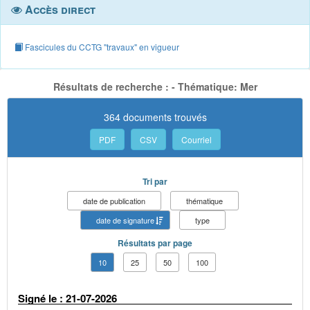
Accès direct
Fascicules du CCTG "travaux" en vigueur
Résultats de recherche : - Thématique: Mer
364 documents trouvés
PDF
CSV
Courriel
Tri par
date de publication
thématique
date de signature
type
Résultats par page
10
25
50
100
Signé le : 21-07-2026