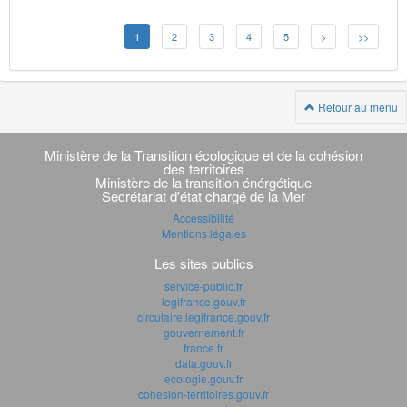
1
2
3
4
5
>
>>
Retour au menu
Navigation
transverse
Ministère de la Transition écologique et de la cohésion
des territoires
Ministère de la transition énérgétique
Secrétariat d'état chargé de la Mer
Accessibilité
Mentions légales
Les sites publics
service-public.fr
legifrance.gouv.fr
circulaire.legifrance.gouv.fr
gouvernement.fr
france.fr
data.gouv.fr
ecologie.gouv.fr
cohesion-territoires.gouv.fr