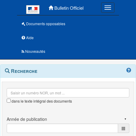
Menu principal
Bulletin Officiel
Toggle navigatio
Documents opposables
Aide
Nouveautés
Navigation
Menu
Recherche
contextuel
et
outils
annexes
dans le texte intégral des documents