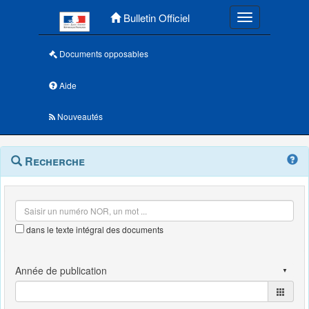
Menu principal
Bulletin Officiel
Toggle navigatio
Documents opposables
Aide
Nouveautés
Navigation
Menu
Recherche
contextuel
et
outils
annexes
dans le texte intégral des documents