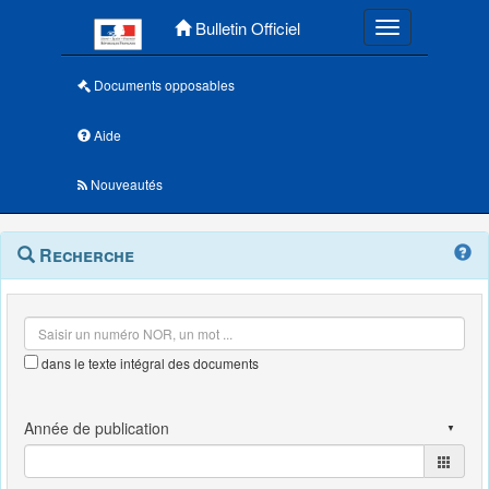
Menu principal
Bulletin Officiel
Toggle navigatio
Documents opposables
Aide
Nouveautés
Navigation
Menu
Recherche
contextuel
et
outils
annexes
dans le texte intégral des documents