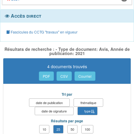
Accès direct
Fascicules du CCTG "travaux" en vigueur
Résultats de recherche : - Type de document: Avis, Année de
publication: 2021
4 documents trouvés
PDF
CSV
Courriel
Tri par
date de publication
thématique
date de signature
type
Résultats par page
10
25
50
100