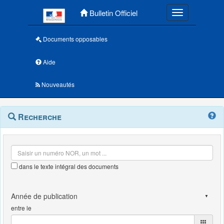
Menu principal
Bulletin Officiel
Toggle navigatio
Documents opposables
Aide
Nouveautés
Navigation
Menu
Recherche
contextuel
et
outils
annexes
dans le texte intégral des documents
entre le