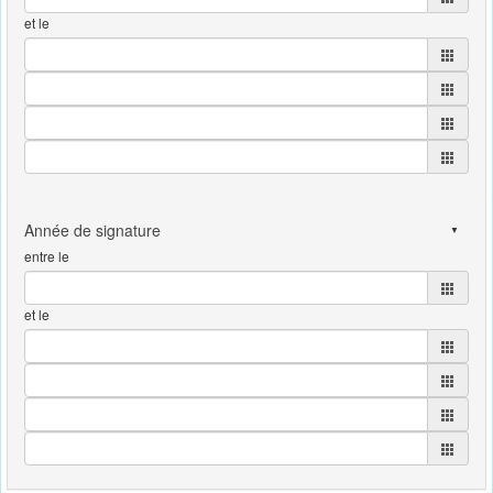
et le
entre le
et le