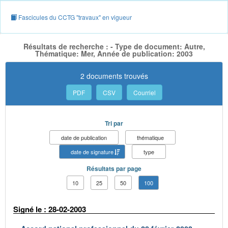
Fascicules du CCTG "travaux" en vigueur
Résultats de recherche : - Type de document: Autre,
Thématique: Mer, Année de publication: 2003
2 documents trouvés
PDF
CSV
Courriel
Tri par
date de publication
thématique
date de signature
type
Résultats par page
10
25
50
100
Signé le : 28-02-2003