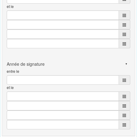
et le
entre le
et le