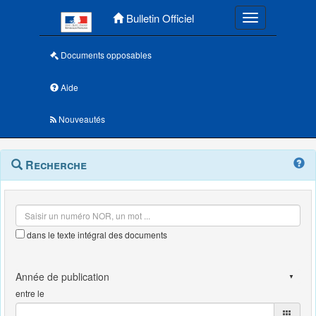
Menu principal
Bulletin Officiel
Toggle navigatio
Documents opposables
Aide
Nouveautés
Navigation
Menu
Recherche
contextuel
et
outils
annexes
dans le texte intégral des documents
entre le