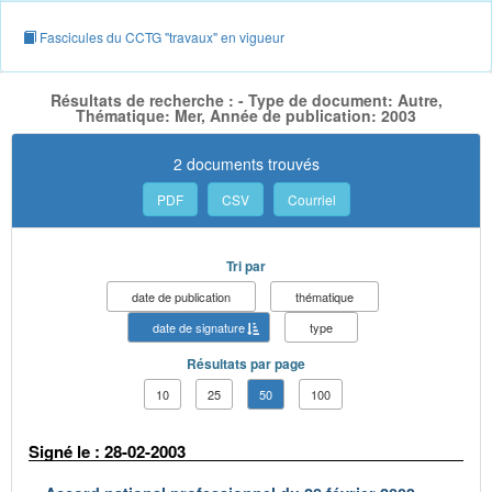
Fascicules du CCTG "travaux" en vigueur
Résultats de recherche : - Type de document: Autre,
Thématique: Mer, Année de publication: 2003
2 documents trouvés
PDF
CSV
Courriel
Tri par
date de publication
thématique
date de signature
type
Résultats par page
10
25
50
100
Signé le : 28-02-2003