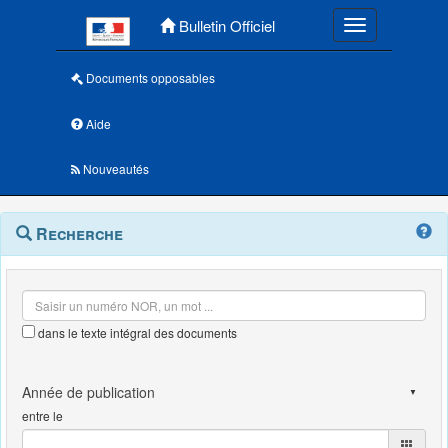
Menu principal
Bulletin Officiel
Toggle navigatio
Documents opposables
Aide
Nouveautés
Navigation
Menu
Recherche
contextuel
et
outils
annexes
dans le texte intégral des documents
entre le