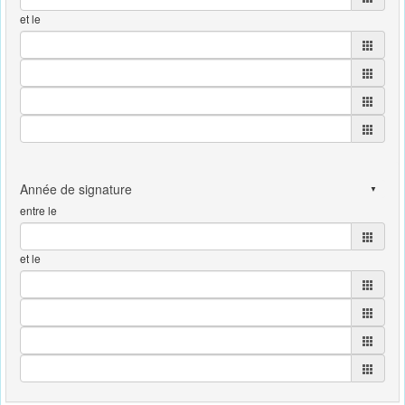
et le
entre le
et le