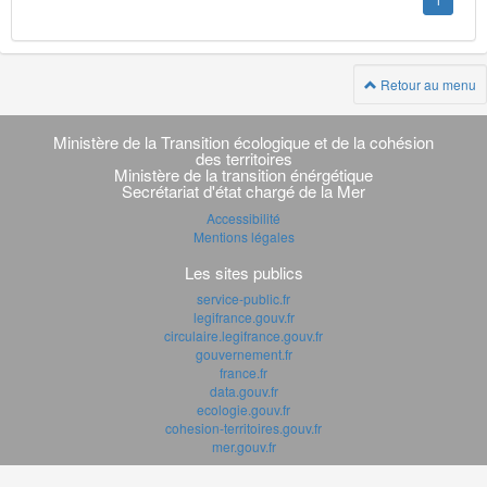
1
Retour au menu
Navigation
transverse
Ministère de la Transition écologique et de la cohésion
des territoires
Ministère de la transition énérgétique
Secrétariat d'état chargé de la Mer
Accessibilité
Mentions légales
Les sites publics
service-public.fr
legifrance.gouv.fr
circulaire.legifrance.gouv.fr
gouvernement.fr
france.fr
data.gouv.fr
ecologie.gouv.fr
cohesion-territoires.gouv.fr
mer.gouv.fr