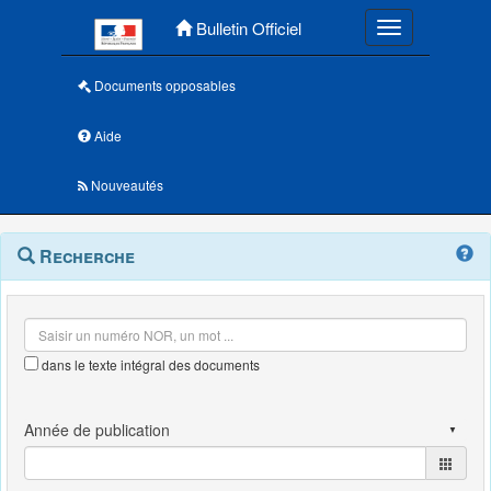
Menu principal
Bulletin Officiel
Toggle navigatio
Documents opposables
Aide
Nouveautés
Navigation
Menu
Recherche
contextuel
et
outils
annexes
dans le texte intégral des documents