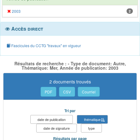
2003
2
Accès direct
Fascicules du CCTG "travaux" en vigueur
Résultats de recherche : - Type de document: Autre,
Thématique: Mer, Année de publication: 2003
2 documents trouvés
PDF
CSV
Courriel
Tri par
date de publication
thématique
date de signature
type
Résultats par page