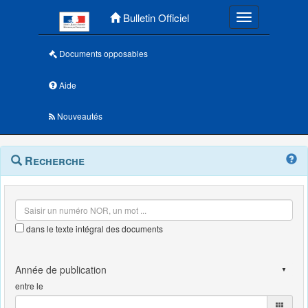
Menu principal
Bulletin Officiel
Toggle navigatio
Documents opposables
Aide
Nouveautés
Navigation
Menu
Recherche
contextuel
et
outils
annexes
dans le texte intégral des documents
entre le