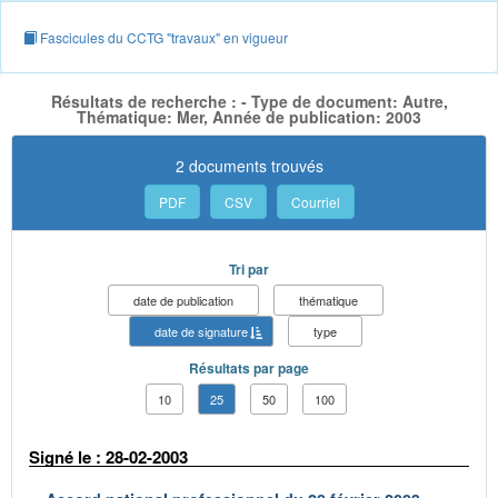
Fascicules du CCTG "travaux" en vigueur
Résultats de recherche : - Type de document: Autre,
Thématique: Mer, Année de publication: 2003
2 documents trouvés
PDF
CSV
Courriel
Tri par
date de publication
thématique
date de signature
type
Résultats par page
10
25
50
100
Signé le : 28-02-2003