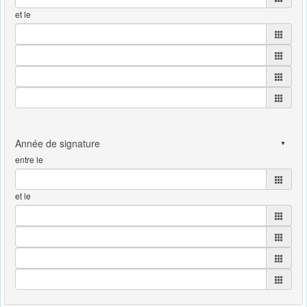
et le
entre le
et le