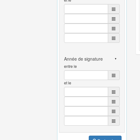
entre le
et le