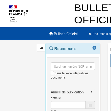
Menu principal
Bulletin Officiel
Documents o
Navigation
Menu
Recherche
contextuel
et
outils
annexes
dans le texte intégral des
documents
entre le
et le