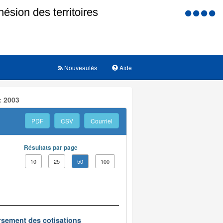
Menu
d'accessi
Nouveautés
Aide
: 2003
PDF
CSV
Courriel
Résultats par page
10
25
50
100
oursement des cotisations