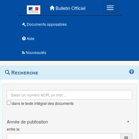
Menu principal
Bulletin Officiel
Toggle navigatio
Documents opposables
Aide
Nouveautés
Navigation
Menu
Recherche
contextuel
et
outils
annexes
dans le texte intégral des documents
entre le