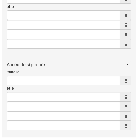
et le
entre le
et le