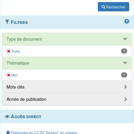
Rechercher
Filtres
Type de document
Autre
7
Thématique
Mer
7
Mots clés
Année de publication
Accès direct
Fascicules du CCTG "travaux" en vigueur