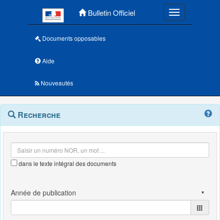
Menu principal
Bulletin Officiel
Toggle navigatio
Documents opposables
Aide
Nouveautés
Navigation
Menu
Recherche
contextuel
et
outils
annexes
dans le texte intégral des documents