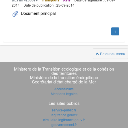
DEVM1420307V
Transports
Avis
2014
Date de publication : 25-09-2014
Document principal
1
Retour au menu
Navigation
transverse
Ministère de la Transition écologique et de la cohésion
des territoires
Ministère de la transition énérgétique
Secrétariat d'état chargé de la Mer
Accessibilité
Mentions légales
Les sites publics
service-public.fr
legifrance.gouv.fr
circulaire.legifrance.gouv.fr
gouvernement.fr