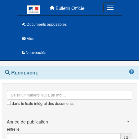
Menu principal
Bulletin Officiel
Toggle navigatio
Documents opposables
Aide
Nouveautés
Navigation
Menu
Recherche
contextuel
et
outils
annexes
dans le texte intégral des documents
entre le