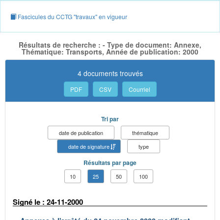
Fascicules du CCTG "travaux" en vigueur
Résultats de recherche : - Type de document: Annexe,
Thématique: Transports, Année de publication: 2000
4 documents trouvés
PDF
CSV
Courriel
Tri par
date de publication
thématique
date de signature
type
Résultats par page
10
25
50
100
Signé le : 24-11-2000