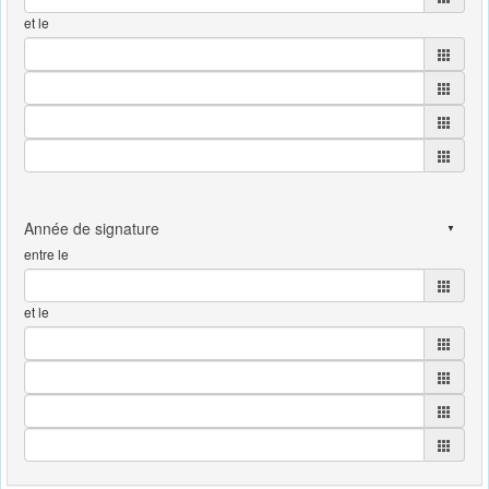
et le
entre le
et le