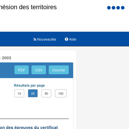
Menu
d'accessi
Nouveautés
Aide
: 2003
PDF
CSV
Courriel
Résultats par page
10
25
50
100
on des épreuves du certificat