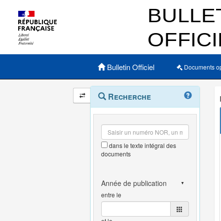
Menu principal
Bulletin Officiel
Documents o
Navigation
Menu
Recherche
contextuel
et
outils
annexes
dans le texte intégral des
documents
entre le
et le