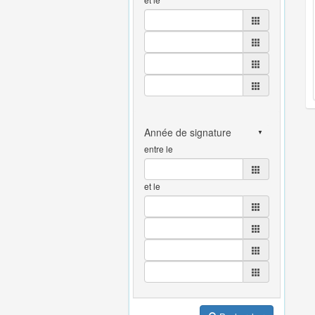
entre le
et le