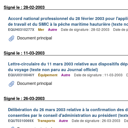
Signé le : 28-02-2003
Accord national professionnel du 28 février 2003 pour l'appl
de travail et du SMIC à la pêche maritime hauturière (texte no
EQUH0310277X
Mer
Autre
Date de signature : 28-02-2003
Date de p
Document principal
Signé le : 11-03-2003
Lettre-circulaire du 11 mars 2003 relative aux dispositifs d
du voyage (texte non paru au Journal officiel)
EQUU0310046Y
Équipement
Autre
Date de signature : 11-03-2003
D
Document principal
Signé le : 26-03-2003
Délibération du 26 mars 2003 relative à la confirmation des
consenties par le conseil d'administration au président (text
EQUT0310069X
Transports
Autre
Date de signature : 26-03-2003
Da