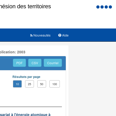
Menu
d'accessi
Nouveautés
Aide
lication: 2003
PDF
CSV
Courriel
Résultats par page
10
25
50
100
ariat à l'énergie atomique à