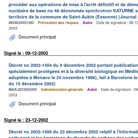
procéder aux opérations de mise à l'arrêt définitif et de déma
nucléaire de base no 48 dénommée synchrotron SATURNE situ
territoire de la commune de Saint-Aubin (Essonne) (Journal o
INDI0200518D
Prévention des risques
Autre
Date de signature : 08-
2003
Document principal
Signé le : 09-12-2002
Décret no 2002-1454 du 9 décembre 2002 portant publication 
spécialement protégées et à la diversité biologique en Médi
adoptées à Monaco le 24 novembre 1996), fait à Barcelone le 1
du 15 décembre 2002)
MAEJ0230059D
Administration générale
Autre
Date de signature : 0
2003
Document principal
Signé le : 23-12-2002
Décret no 2002-1508 du 23 décembre 2002 relatif à l'informa
carburant et les émissions de dioxyde de carbone des voitur