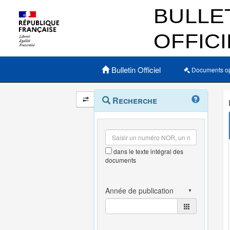
Menu principal
Bulletin Officiel
Documents o
Navigation
Menu
Recherche
contextuel
et
outils
annexes
dans le texte intégral des
documents