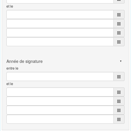
et le
entre le
et le