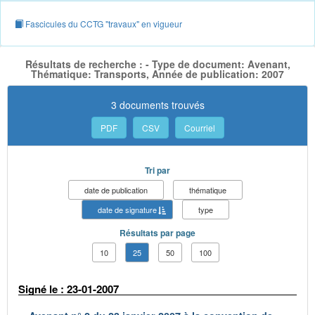
Fascicules du CCTG "travaux" en vigueur
Résultats de recherche : - Type de document: Avenant,
Thématique: Transports, Année de publication: 2007
3 documents trouvés
PDF
CSV
Courriel
Tri par
date de publication
thématique
date de signature
type
Résultats par page
10
25
50
100
Signé le : 23-01-2007