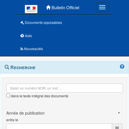
Menu principal
Bulletin Officiel
Toggle navigatio
Documents opposables
Aide
Nouveautés
Navigation
Menu
Recherche
contextuel
et
outils
annexes
dans le texte intégral des documents
entre le