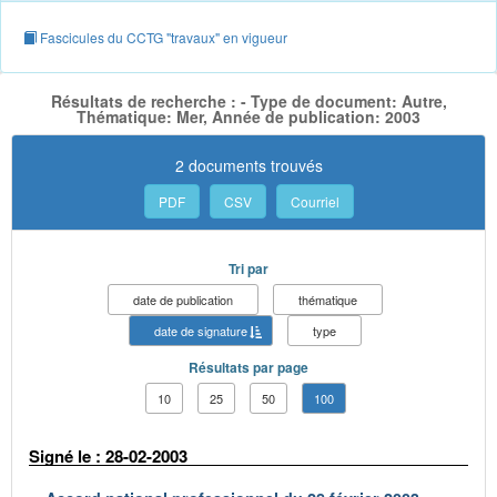
Fascicules du CCTG "travaux" en vigueur
Résultats de recherche : - Type de document: Autre,
Thématique: Mer, Année de publication: 2003
2 documents trouvés
PDF
CSV
Courriel
Tri par
date de publication
thématique
date de signature
type
Résultats par page
10
25
50
100
Signé le : 28-02-2003