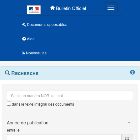
Menu principal
Bulletin Officiel
Toggle navigatio
Documents opposables
Aide
Nouveautés
Navigation
Menu
Recherche
contextuel
et
outils
annexes
dans le texte intégral des documents
entre le