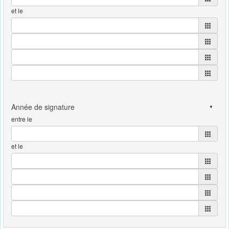
et le
entre le
et le