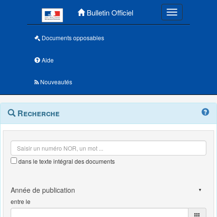
Menu principal
Bulletin Officiel
Toggle navigatio
Documents opposables
Aide
Nouveautés
Navigation
Menu
Recherche
contextuel
et
outils
annexes
dans le texte intégral des documents
entre le