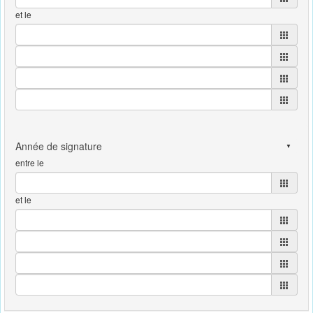
et le
entre le
et le