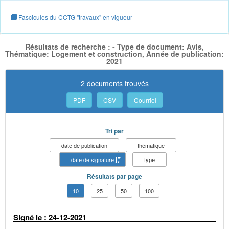
Fascicules du CCTG "travaux" en vigueur
Résultats de recherche : - Type de document: Avis,
Thématique: Logement et construction, Année de publication:
2021
2 documents trouvés
PDF
CSV
Courriel
Tri par
date de publication
thématique
date de signature
type
Résultats par page
10
25
50
100
Signé le : 24-12-2021