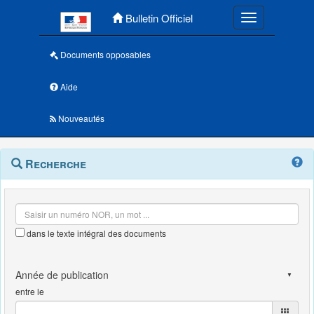
Menu principal
Bulletin Officiel
Toggle navigatio
Documents opposables
Aide
Nouveautés
Navigation
Menu
Recherche
contextuel
et
outils
annexes
dans le texte intégral des documents
entre le