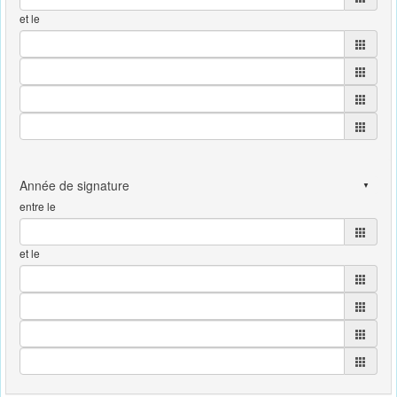
et le
entre le
et le