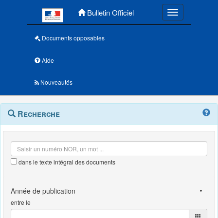
Menu principal
Bulletin Officiel
Toggle navigatio
Documents opposables
Aide
Nouveautés
Navigation
Menu
Recherche
contextuel
et
outils
annexes
dans le texte intégral des documents
entre le