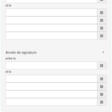
et le
entre le
et le