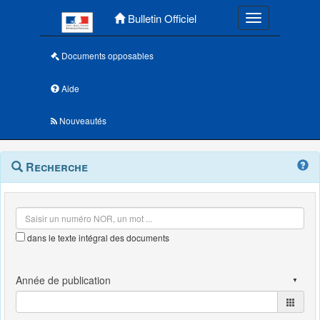
Menu principal
Bulletin Officiel
Toggle navigatio
Documents opposables
Aide
Nouveautés
Navigation
Menu
Recherche
contextuel
et
outils
annexes
dans le texte intégral des documents