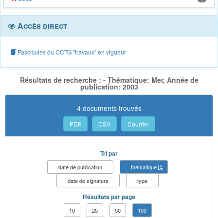
Accès direct
Fascicules du CCTG "travaux" en vigueur
Résultats de recherche : - Thématique: Mer, Année de
publication: 2003
4 documents trouvés
PDF
CSV
Courriel
Tri par
date de publication
thématique
date de signature
type
Résultats par page
10
25
50
100