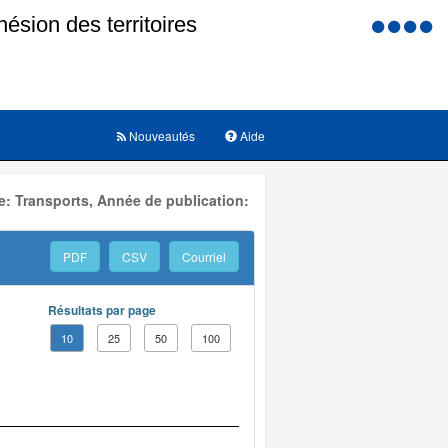
Menu
d'accessi
Nouveautés
Aide
: Transports, Année de publication:
PDF
CSV
Courriel
Résultats par page
10
25
50
100