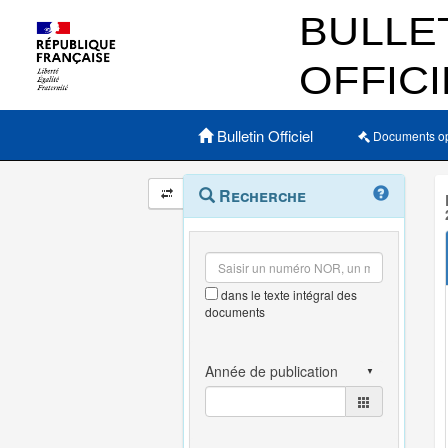
Menu principal
Bulletin Officiel
Documents o
Navigation
Menu
Recherche
contextuel
et
outils
annexes
dans le texte intégral des
documents