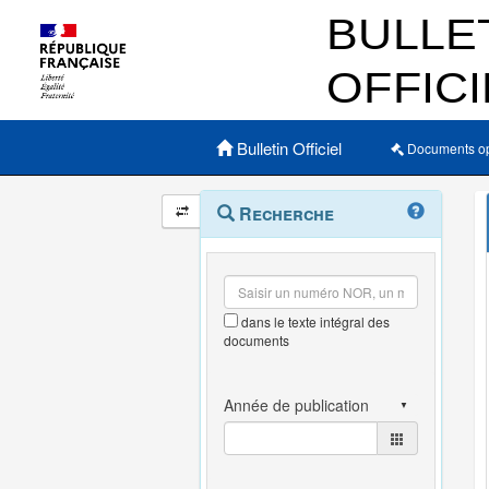
Menu principal
Bulletin Officiel
Documents o
Navigation
Menu
Recherche
contextuel
et
outils
annexes
dans le texte intégral des
documents