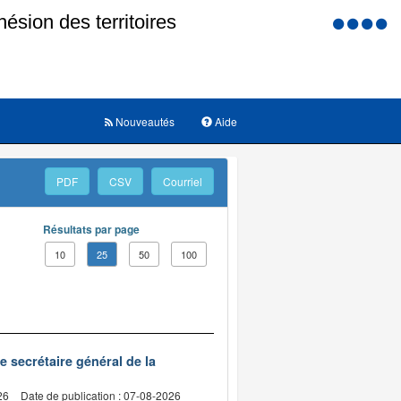
Menu
d'accessi
Nouveautés
Aide
PDF
CSV
Courriel
Résultats par page
10
25
50
100
de secrétaire général de la
26
Date de publication : 07-08-2026