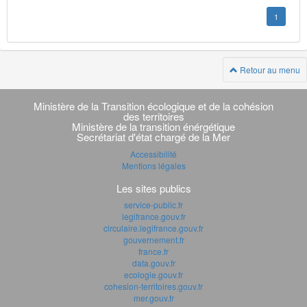
1
Retour au menu
Navigation
transverse
Ministère de la Transition écologique et de la cohésion
des territoires
Ministère de la transition énérgétique
Secrétariat d'état chargé de la Mer
Accessibilité
Mentions légales
Les sites publics
service-public.fr
legifrance.gouv.fr
circulaire.legifrance.gouv.fr
gouvernement.fr
france.fr
data.gouv.fr
ecologie.gouv.fr
cohesion-territoires.gouv.fr
mer.gouv.fr