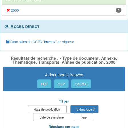
2000
4
Accès direct
Fascicules du CCTG "travaux" en vigueur
Résultats de recherche : - Type de document: Annexe,
Thématique: Transports, Année de publication: 2000
4 documents trouvés
PDF
CSV
Courriel
Tri par
date de publication
thématique
date de signature
type
Résultats par page