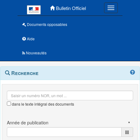
Menu principal
Bulletin Officiel
Toggle navigatio
Documents opposables
Aide
Nouveautés
Navigation
Menu
Recherche
contextuel
et
outils
annexes
dans le texte intégral des documents