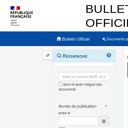
Menu principal
Bulletin Officiel
Documents o
Navigation
Menu
Recherche
contextuel
et
outils
annexes
dans le texte intégral des
documents
entre le
et le