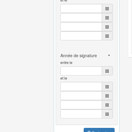
entre le
et le