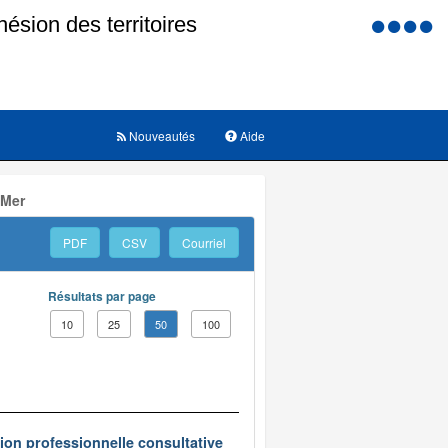
Menu
d'accessi
Nouveautés
Aide
 Mer
PDF
CSV
Courriel
Résultats par page
10
25
50
100
on professionnelle consultative