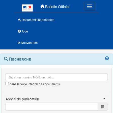
Menu principal
Bulletin Officiel
Toggle navigatio
Documents opposables
Aide
Nouveautés
Navigation
Menu
Recherche
contextuel
et
outils
annexes
dans le texte intégral des documents