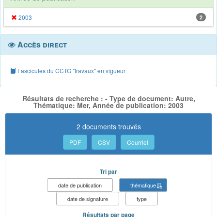
2003
2
Accès direct
Fascicules du CCTG "travaux" en vigueur
Résultats de recherche : - Type de document: Autre,
Thématique: Mer, Année de publication: 2003
2 documents trouvés
PDF
CSV
Courriel
Tri par
date de publication
thématique
date de signature
type
Résultats par page