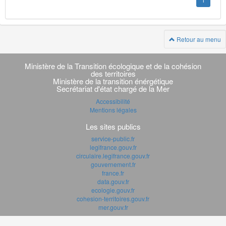
1
Retour au menu
Navigation
transverse
Ministère de la Transition écologique et de la cohésion
des territoires
Ministère de la transition énérgétique
Secrétariat d'état chargé de la Mer
Accessibilité
Mentions légales
Les sites publics
service-public.fr
legifrance.gouv.fr
circulaire.legifrance.gouv.fr
gouvernement.fr
france.fr
data.gouv.fr
ecologie.gouv.fr
cohesion-territoires.gouv.fr
mer.gouv.fr